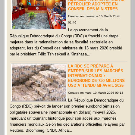
PÉTROLIER ADOPTÉE EN
CONSEIL DES MINISTRES
Created on dimanche 15 March 2026
01:46
Le gouvernement de la
République Démocratique du Congo (RDC) a franchi une étape
majeure dans la rationalisation de sa fiscalité sectorielle en
adoptant, lors du Conseil des ministres du 13 mars 2026 présidé
par le président Félix Tshisekedi à Kinshasa,...
LA RDC SE PRÉPARE À
ENTRER SUR LES MARCHÉS
INTERNATIONAUX :
EUROBOND DE 750 MILLIONS
USD ATTENDU MI-AVRIL 2026
Created on mardi 10 March 2026 00:13
La République Démocratique du
Congo (RDC) prévoit de lancer son premier eurobond (émission
obligataire souveraine internationale en dollars) mi-avril 2026,
marquant un tournant historique pour son accès aux marchés
financiers mondiaux.Selon les déclarations officielles relayées par
Reuters, Bloomberg, CNBC Africa...