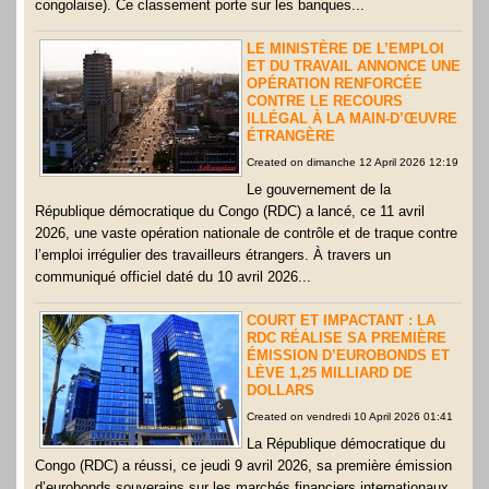
congolaise). Ce classement porte sur les banques...
LE MINISTÈRE DE L’EMPLOI
ET DU TRAVAIL ANNONCE UNE
OPÉRATION RENFORCÉE
CONTRE LE RECOURS
ILLÉGAL À LA MAIN-D’ŒUVRE
ÉTRANGÈRE
Created on dimanche 12 April 2026 12:19
Le gouvernement de la
République démocratique du Congo (RDC) a lancé, ce 11 avril
2026, une vaste opération nationale de contrôle et de traque contre
l’emploi irrégulier des travailleurs étrangers. À travers un
communiqué officiel daté du 10 avril 2026...
COURT ET IMPACTANT : LA
RDC RÉALISE SA PREMIÈRE
ÉMISSION D’EUROBONDS ET
LÈVE 1,25 MILLIARD DE
DOLLARS
Created on vendredi 10 April 2026 01:41
La République démocratique du
Congo (RDC) a réussi, ce jeudi 9 avril 2026, sa première émission
d’eurobonds souverains sur les marchés financiers internationaux,