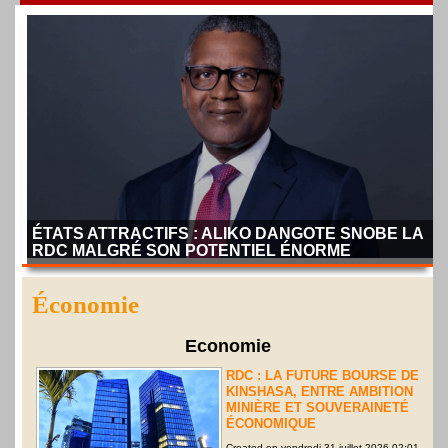
ÉTATS ATTRACTIFS : ALIKO DANGOTE SNOBE LA
RDC MALGRÉ SON POTENTIEL ÉNORME
Économie
Economie
ÉTATS ATTRACTIFS : ALIKO DANGOTE SNOBE LA
RDC MALGRÉ SON POTENTIEL ÉNORME
RDC : LA FUTURE BOURSE DE
Aliko Dangote, l’homme le plus riche d’Afrique (environ 30
KINSHASA, ENTRE AMBITION
milliards de dollars selon Forbes), a récemment dressé une
MINIÈRE ET SOUVERAINETÉ
liste de dix pays africains offrant les meilleures potentialités
ÉCONOMIQUE
d’investissement lors d’un podcast avec Nicolai Tangen,
Created on vendredi 31 juillet 2026 02:01