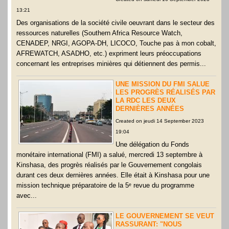
13:21
Des organisations de la société civile oeuvrant dans le secteur des
ressources naturelles (Southern Africa Resource Watch,
CENADEP, NRGI, AGOPA-DH, LICOCO, Touche pas à mon cobalt,
AFREWATCH, ASADHO, etc.) expriment leurs préoccupations
concernant les entreprises minières qui détiennent des permis...
UNE MISSION DU FMI SALUE
LES PROGRÈS RÉALISÉS PAR
LA RDC LES DEUX
DERNIÈRES ANNÉES
Created on jeudi 14 September 2023
19:04
Une délégation du Fonds
monétaire international (FMI) a salué, mercredi 13 septembre à
Kinshasa, des progrès réalisés par le Gouvernement congolais
durant ces deux dernières années. Elle était à Kinshasa pour une
mission technique préparatoire de la 5ᵉ revue du programme
avec...
LE GOUVERNEMENT SE VEUT
RASSURANT: "NOUS