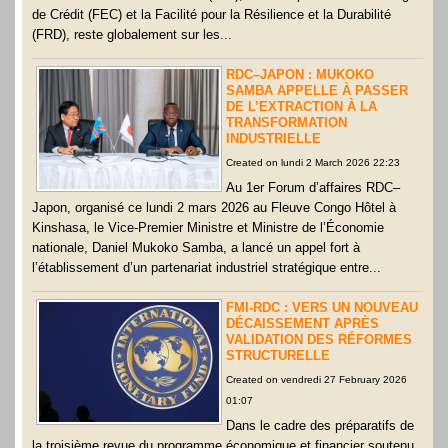
de Crédit (FEC) et la Facilité pour la Résilience et la Durabilité
(FRD), reste globalement sur les...
RDC–JAPON : MUKOKO
SAMBA APPELLE À PASSER
DE L’EXTRACTION À LA
TRANSFORMATION
INDUSTRIELLE
Created on lundi 2 March 2026 22:23
Au 1er Forum d’affaires RDC–
Japon, organisé ce lundi 2 mars 2026 au Fleuve Congo Hôtel à
Kinshasa, le Vice-Premier Ministre et Ministre de l’Économie
nationale, Daniel Mukoko Samba, a lancé un appel fort à
l’établissement d’un partenariat industriel stratégique entre...
FMI-RDC : VERS UN NOUVEAU
DÉCAISSEMENT APRÈS
VALIDATION DES RÉFORMES
STRUCTURELLE
Created on vendredi 27 February 2026
01:07
Dans le cadre des préparatifs de
la troisième revue du programme économique et financier soutenu