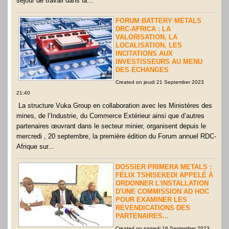
séjour de travail dans la...
FORUM BATTERY METALS
DRC-AFRICA : LA
VALORISATION, LA
LOCALISATION, LES
INCITATIONS AUX
INVESTISSEURS AU MENU
DES ÉCHANGES
Created on jeudi 21 September 2023
21:40
La structure Vuka Group en collaboration avec les Ministères des
mines, de l’Industrie, du Commerce Extérieur ainsi que d’autres
partenaires œuvrant dans le secteur minier, organisent depuis le
mercredi , 20 septembre, la première édition du Forum annuel RDC-
Afrique sur...
DOSSIER PRIMERA METALS :
FÉLIX TSHISEKEDI APPELÉ À
ORDONNER L'INSTALLATION
D'UNE COMMISSION AD HOC
POUR EXAMINER LES
REVENDICATIONS DES
PARTENAIRES...
Created on samedi 16 September 2023