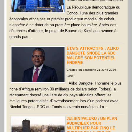
PDG du Fonds souverain norvégien. La RDC en est...
La République démocratique du
Congo, l’une des plus grandes
économies africaines et premier producteur mondial de cobalt,
s’apprête à se doter de sa première place boursière. Après des
décennies d’attente, le projet de Bourse de Kinshasa avance à
grands pas...
ÉTATS ATTRACTIFS : ALIKO
DANGOTE SNOBE LA RDC
MALGRÉ SON POTENTIEL
ÉNORME
Created on dimanche 21 June 2026
03:08
Aliko Dangote, l’homme le plus
riche d’Afrique (environ 30 milliards de dollars selon Forbes), a
récemment dressé une liste de dix pays africains offrant les
meilleures potentialités d’investissement lors d’un podcast avec
Nicolai Tangen, PDG du Fonds souverain norvégien. La...
JULIEN PALUKU : UN PLAN
AUDACIEUX POUR
MULTIPLIER PAR CINQ LE