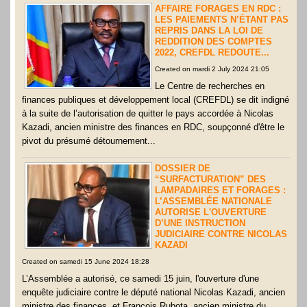
AFFAIRE FORAGES EN RDC :
LES PAIEMENTS N’ÉTANT PAS
REPRIS DANS LA LOI DE
REDDITION DES COMPTES
2022, CREFDL REDOUTE...
Created on mardi 2 July 2024 21:05
Le Centre de recherches en
finances publiques et développement local (CREFDL) se dit indigné
à la suite de l’autorisation de quitter le pays accordée à Nicolas
Kazadi, ancien ministre des finances en RDC, soupçonné d'être le
pivot du présumé détournement...
DOSSIER DE
“SURFACTURATION” DES
LAMPADAIRES ET FORAGES :
L’ASSEMBLÉE NATIONALE
AUTORISE L'OUVERTURE
D’UNE INSTRUCTION
JUDICIAIRE CONTRE NICOLAS
KAZADI
Created on samedi 15 June 2024 18:28
L’Assemblée a autorisé, ce samedi 15 juin, l'ouverture d'une
enquête judiciaire contre le député national Nicolas Kazadi, ancien
ministre des finances, et François Rubota, ancien ministre du