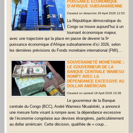
PUISSANCE ÉCONOMIQUE
D’AFRIQUE SUBSAHARIENNE
Created on dimanche 26 April 2026 12:53
La République démocratique du
Congo se trouve aujourd’hui à un
tournant économique majeur,
avec une trajectoire qui la place en passe de devenir la 5ᵉ
puissance économique d’Afrique subsaharienne d’ici 2026, selon
les dernières prévisions du Fonds monétaire international (FMI)....
SOUVERAINETÉ MONÉTAIRE :
LE GOUVERNEUR DE LA
BANQUE CENTRALE WAMESO
ROMPT AVEC LA
DÉPENDANCE EXCESSIVE AU
DOLLAR AMÉRICAIN
Created on samedi 18 April 2026 15:38
Le gouverneur de la Banque
centrale du Congo (BCC), André Wameso Nkualoloki, a annoncé
une mesure forte visant à rompre avec la dépendance excessive
de l’économie congolaise aux devises étrangères, particulièrement
au dollar américain. Cette décision, qualifiée de « coup...