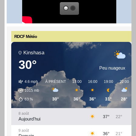
RDCF Météo
Kinshasa
30°
Peu nuageux
4.6 mph
À PRÉSENT
13:00
16:00
19:00
22:00
1015
mb
30°
36°
36°
31°
28°
63
%
8 août
37°
22°
Aujourd'hui
9 août
36°
21°
Demain