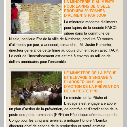
LA MINOTERIE D’ALIMENTS
POUR LAPINS DE N’SELE
PRODUIRA 50 TONNES
D’ALIMENTS PAR JOUR
La minoterie moderne d’aliments
pour lapins de la société PAICO
située dans la commune de
N’sele, banlieue Est de la ville de Kinshasa, produira 50 tonnes
d’aliments par jour, a annoncé, dimanche, M. Justin Kamerhe,
directeur général de cette firme au cours d’un entretien avec l’ACP.
Le coût de l’investissement est estimé à environ un million de
dollars américains pour l’ensemble...
LE MINISTÈRE DE LA PÊCHE
ET ELEVAGE S’ENGAGE À
ÉLABORER UN PLAN
D’ACTION DE LA PRÉVENTION
DE LA PESTE PPR...
Le ministre de la Pêche et
Elevage s’est engagé à élaborer
un plan d’action de la prévention, de contrôle et d’éradication de la
peste des petits ruminants (PPR) en République démocratique du
Congo pour les cinq ans avenirs, a indiqué Honoré N’Lemba
directeur chef de service de la production et santé animale