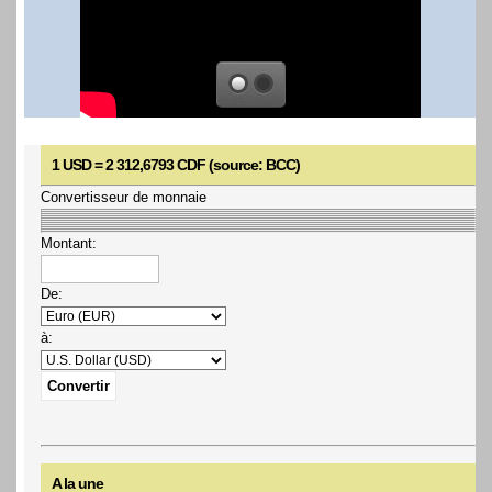
1 USD = 2 312,6793 CDF (source: BCC)
Convertisseur de monnaie
Montant:
De:
à:
A la une