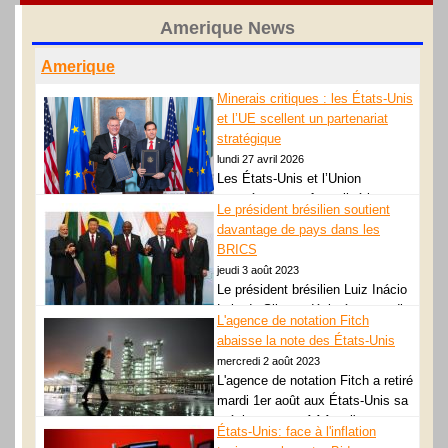
Amerique News
Amerique
Minerais critiques : les États-Unis
et l’UE scellent un partenariat
stratégique
lundi 27 avril 2026
Les États-Unis et l’Union
européenne ont formalisé leur
Le président brésilien soutient
partenariat stratégique sur les
davantage de pays dans les
minerais critiques le 24 avril 2026 à Washington. Le...
BRICS
GN_lirelasuite
jeudi 3 août 2023
Le président brésilien Luiz Inácio
Lula da Silva a déclaré mercredi
L'agence de notation Fitch
qu'il soutenait davantage de pays
abaisse la note des États-Unis
rejoignant le groupe BRICS des grands pays... GN_lirelasuite
mercredi 2 août 2023
L'agence de notation Fitch a retiré
mardi 1er août aux États-Unis sa
précieuse note AAA et l'a
États-Unis: face à l'inflation
abaissée d'un cran, à AA+, une