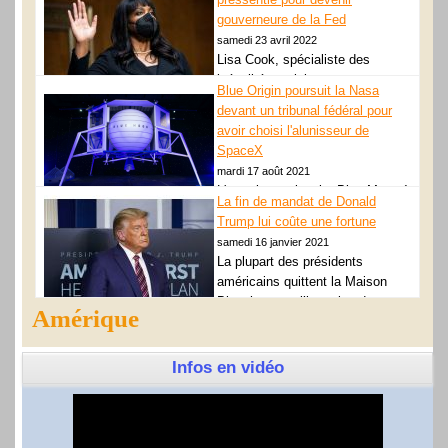
mondiale" et le président russe Vladimir Poutine doit...
gouverneure de la Fed
GN_lirelasuite
samedi 23 avril 2022
Lisa Cook, spécialiste des
inégalités raciales, est
Blue Origin poursuit la Nasa
la première femme noire en route
devant un tribunal fédéral pour
pour devenir gouverneure de la Fed, la banque centrale des...
avoir choisi l'alunisseur de
GN_lirelasuite
SpaceX
mardi 17 août 2021
L'atterrisseur lunaire Blue Moon à
La fin de mandat de Donald
Washington, le 9 mai 2019 SAUL
Trump lui coûte une fortune
LOEB AFP/Archives Blue Origin n'en démord pas: après des
samedi 16 janvier 2021
mois de protestation... GN_lirelasuite
La plupart des présidents
américains quittent la Maison
Blanche avec l’intention de se
Amérique
plonger tranquillement dans une
retraite bien méritée.... GN_lirelasuite
Infos en vidéo