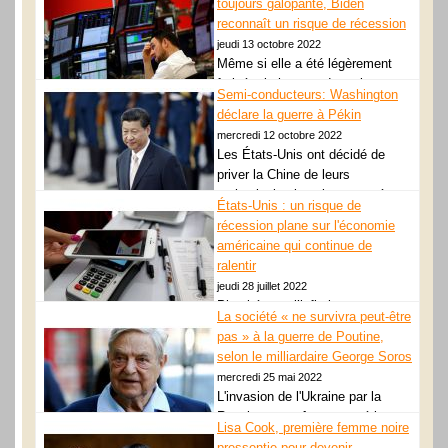
toujours galopante, Biden
première depuis... GN_lirelasuite
reconnaît un risque de récession
jeudi 13 octobre 2022
Même si elle a été légèrement
freinée, la hausse des prix aux
Semi-conducteurs: Washington
États-Unis reste forte et continue
déclare la guerre à Pékin
à affoler les marchés, qui craignent une... GN_lirelasuite
mercredi 12 octobre 2022
Les États-Unis ont décidé de
priver la Chine de leurs
technologies les plus avancées
États-Unis : un risque de
en matière de semi-conducteurs.
récession plane sur l'économie
Une décision qui risque... GN_lirelasuite
américaine qui continue de
ralentir
jeudi 28 juillet 2022
Plombée par l’inflation,
La société « ne survivra peut-être
l’économie américaine continue
pas » à la guerre de Poutine,
de ralentir. Le produit intérieur brut des États-Unis a de nouveau
selon le milliardaire George Soros
reculé au... GN_lirelasuite
mercredi 25 mai 2022
L'invasion de l'Ukraine par la
Russie a peut-être marqué le
Lisa Cook, première femme noire
début d'une "troisième guerre
pressentie pour devenir