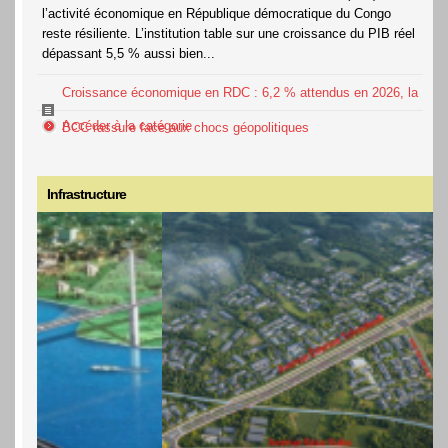
l’activité économique en République démocratique du Congo
reste résiliente. L’institution table sur une croissance du PIB réel
dépassant 5,5 % aussi bien...
Croissance économique en RDC : 6,2 % attendus en 2026, la
Accéder à la catégorie
BCC rassure face aux chocs géopolitiques
Infrastructure
MODERNISATION DE KINSHASA :
BUMBA, LE GOUVERNEUR DE
KINSHASA, ANNONCE LE LANCEMENT
IMMINENT DES TRAVAUX DU