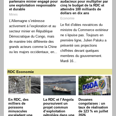
partenaire minier engagé pour
audacieux pour multiplier par
une exploitation responsable
cinq le budget de la RDC et
et durable
atteindre 100 milliards de
dollars en dix ans
Mines
Economie
L’Allemagne s’intéresse
Le flot d’idées novatrices du
activement à l’exploration et au
ministre du Commerce extérieur
secteur minier en République
ne s’épuise pas. Toujours en
Démocratique du Congo, mais
première ligne, Julien Paluku a
de manière très différente des
présenté ses projections
grands acteurs comme la Chine
chiffrées devant quelques
ou les majors occidentaux, en...
membres du gouvernement.
Mardi 16...
RDC Economie
En RDC, des
La RDC et l’Angola
Douanes
milliers de
poursuivent un
congolaises : un
poissons
projet commun
taux de réalisation
minuscules
d’exploitation
de 123 % en juillet
escaladent une
pétrolière dans une
2026