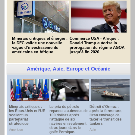
Minerais critiques et énergie :
Commerce USA - Afrique :
la DFC valide une nouvelle
Donald Trump autorise la
vague d’investissements
prorogation du régime AGOA
américains en Afrique
jusqu’à fin 2026
Amérique, Asie, Europe et Océanie
Minerais critiques :
Le prix du pétrole
Détroit d'Ormuz :
les États-Unis et l’UE
repasse au-dessus de
après la fermeture,
scellent un
100 dollars après
l'Iran envisage de
partenariat
l'attaque de six
taxer le transit des
stratégique
navires en seulement
tankers
deux jours dans le
Amerique
Asie
golfe Persique.