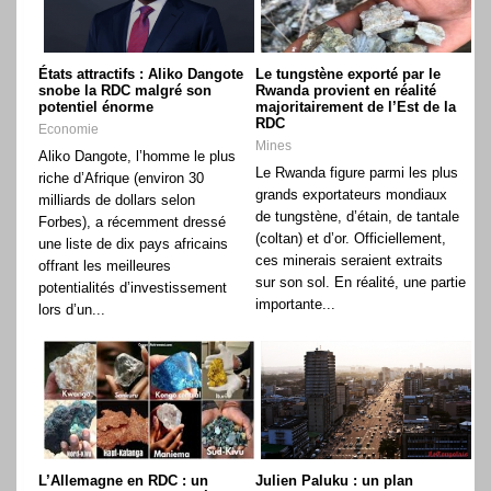
États attractifs : Aliko Dangote
Le tungstène exporté par le
snobe la RDC malgré son
Rwanda provient en réalité
potentiel énorme
majoritairement de l’Est de la
RDC
Economie
Mines
Aliko Dangote, l’homme le plus
Le Rwanda figure parmi les plus
riche d’Afrique (environ 30
grands exportateurs mondiaux
milliards de dollars selon
de tungstène, d’étain, de tantale
Forbes), a récemment dressé
(coltan) et d’or. Officiellement,
une liste de dix pays africains
ces minerais seraient extraits
offrant les meilleures
sur son sol. En réalité, une partie
potentialités d’investissement
importante...
lors d’un...
L’Allemagne en RDC : un
Julien Paluku : un plan