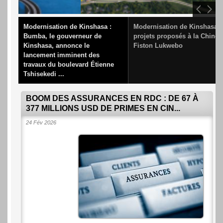
BOULEVARD ÉTIENNE TSHISEKEDI
Modernisation de Kinshasa :
Modernisation de Kinshasa :
chi
Bumba, le gouverneur de
projets proposés à la Chine 
Kinshasa, annonce le
Fiston Lukwebo
lancement imminent des
travaux du boulevard Étienne
Tshisekedi ...
BOOM DES ASSURANCES EN RDC : DE 67 À
377 MILLIONS USD DE PRIMES EN CIN...
24 Fév 2026