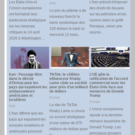
Les États-Unis et
L'Iran prévoit d'imposer
Asie
l’Union européenne
des droits de douane
Le prix du pétrole a de
ont formalisé leur
sur les pétroliers et les
nouveau franchi la
partenariat stratégique
navires dans le golfe
barre symbolique des
sur les minerais
Persique, selon une
100 dollars le baril ce
critiques le 24 avril
source...
mercredi 12 mars...
2026 à Washington....
Iran : Passage libre
TikTok: le célèbre
L’UE gèle la
dans le détroit
influenceur Khaby
ratification de l’accord
d'Ormuz pour les
Lame cède sa société
commercial avec les
pays qui expulsent les
pour près d'un milliard
États-Unis face aux
ambassadeurs
de dollars
menaces de Donald
américains et
Trump
Europe
israéliens
Europe
La star de TikTok
Asie
L'Union européenne
Khaby Lame a conclu
L'Iran affirme que les
riposte à la dernière
un accord stratégique
pays qui expulsent les
menace douanière de
d’une valeur de 975
envoyés israéliens et
Donald Trump. Les
millions de dollars pour
américains pourront
principaux groupes