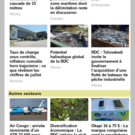
cascade de 15
zone maritime dont
Entreprises
mètres
la délimitation reste
en discussion
Pêche
Energie
Taux de change
Potentiel
RDC : Tshisekedi
sous contrôle,
halieutique global
invite le
inflation cumulée
de la RDC
gouvernement à
hors trajectoire : ce
finaliser
Pêche
que révèlent les
l’acquisition d’une
chiffres de juillet
flotte de bateaux de
pêche industrielle
Banque
Pêche
Autres secteurs
Air Congo : arrivée
Diversification
Okapi 16 à 75 $ : La
imminente d’un
économique : La
marque congolaise
ATR 72-600 pour
RDC intègre le club
rend le smartphone