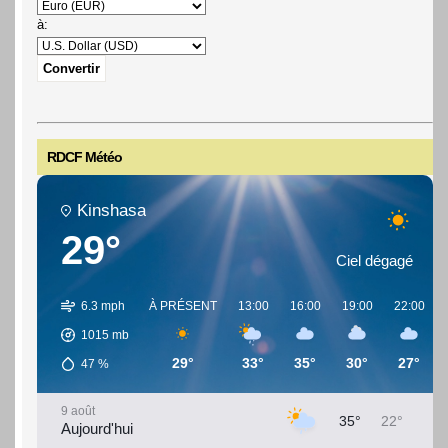
à:
RDCF Météo
Kinshasa
29°
Ciel dégagé
6.3 mph
À PRÉSENT
13:00
16:00
19:00
22:00
1015
mb
29°
33°
35°
30°
27°
47
%
9 août
35°
22°
Aujourd'hui