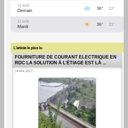
10 août
36°
22°
Demain
11 août
36°
21°
Mardi
12 août
36°
22°
Mercredi
L'article le plus lu
13 août
37°
22°
FOURNITURE DE COURANT ELECTRIQUE EN
Jeudi
RDC LA SOLUTION À L’ÉTIAGE EST LÀ ...
14 août
14 Mar 2017
36°
21°
Vendredi
15 août
36°
23°
Samedi