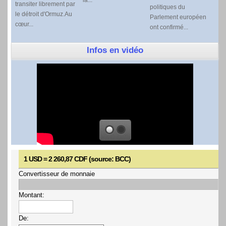
la...
transiter librement par
politiques du
le détroit d'Ormuz.Au
Parlement européen
cœur...
ont confirmé...
Infos en vidéo
1 USD = 2 260,87 CDF (source: BCC)
Convertisseur de monnaie
Montant:
De: