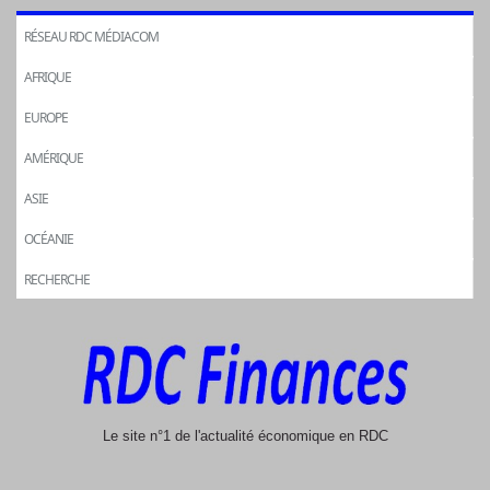
RÉSEAU RDC MÉDIACOM
AFRIQUE
EUROPE
AMÉRIQUE
ASIE
OCÉANIE
RECHERCHE
Le site n°1 de l'actualité économique en RDC