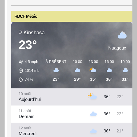
RDCF Météo
Kinshasa
23°
Nuageux
4.5 mph
À PRÉSENT
10:00
13:00
16:00
19:00
1014
mb
23°
29°
35°
36°
31°
74
%
10 août
36°
22°
Aujourd'hui
11 août
36°
22°
Demain
12 août
36°
21°
Mercredi