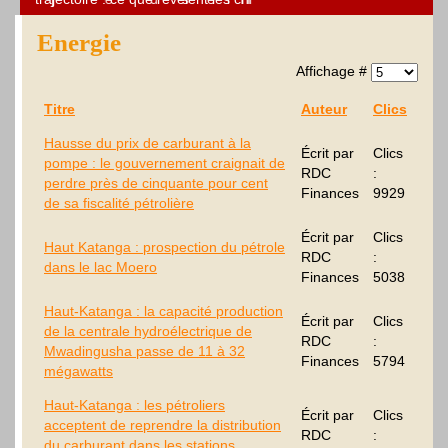
Energie
Affichage #
Titre
Auteur
Clics
Hausse du prix de carburant à la
Écrit par
Clics
pompe : le gouvernement craignait de
RDC
:
perdre près de cinquante pour cent
Finances
9929
de sa fiscalité pétrolière
Écrit par
Clics
Haut Katanga : prospection du pétrole
RDC
:
dans le lac Moero
Finances
5038
Haut-Katanga : la capacité production
Écrit par
Clics
de la centrale hydroélectrique de
RDC
:
Mwadingusha passe de 11 à 32
Finances
5794
mégawatts
Haut-Katanga : les pétroliers
Écrit par
Clics
acceptent de reprendre la distribution
RDC
:
du carburant dans les stations