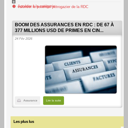
Accéder à la catégorie
valoriser le potentiel pétrogazier de la RDC
BOOM DES ASSURANCES EN RDC : DE 67 À
377 MILLIONS USD DE PRIMES EN CIN...
24 Fév 2026
Assurance
Lire la suite
Les plus lus