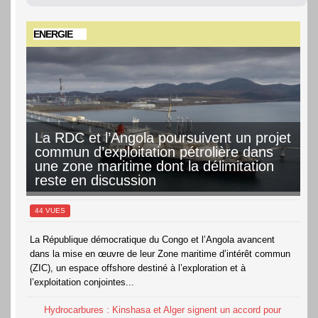
13 août
37°
22°
Jeudi
ENERGIE
14 août
36°
22°
Vendredi
15 août
36°
22°
Samedi
La RDC et l’Angola poursuivent un projet
16 août
35°
22°
commun d’exploitation pétrolière dans
Dimanche
une zone maritime dont la délimitation
reste en discussion
44 VUES
La République démocratique du Congo et l’Angola avancent
dans la mise en œuvre de leur Zone maritime d’intérêt commun
(ZIC), un espace offshore destiné à l’exploration et à
l’exploitation conjointes...
Hydrocarbures : Kinshasa et Alger signent un accord pour