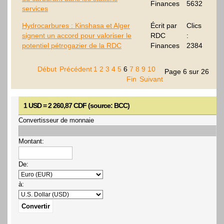
Finances
5632
services
Hydrocarbures : Kinshasa et Alger
Écrit par
Clics
signent un accord pour valoriser le
RDC
:
potentiel pétrogazier de la RDC
Finances
2384
Début
Précédent
1
2
3
4
5
6
7
8
9
10
Page 6 sur 26
Fin
Suivant
1 USD = 2 260,87 CDF (source: BCC)
Convertisseur de monnaie
Montant:
De:
à: